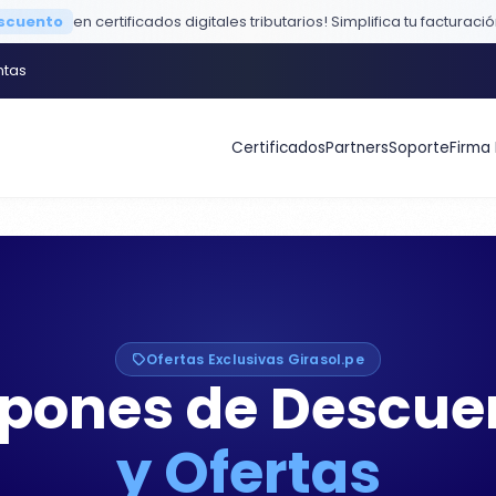
escuento
en certificados digitales tributarios!
Simplifica tu facturaci
ntas
Certificados
Partners
Soporte
Firma 
Ofertas Exclusivas Girasol.pe
pones de Descue
y Ofertas