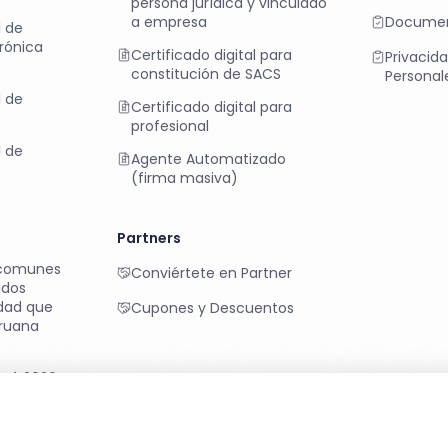
persona jurídica y vinculado
a empresa
Documen
l de
rónica
Certificado digital para
Privacid
constitución de SACS
Personal
l de
Certificado digital para
profesional
l de
Agente Automatizado
(firma masiva)
Partners
 comunes
Conviértete en Partner
ados
rdad que
Cupones y Descuentos
ruana
)
erú 2026:
nfirman su