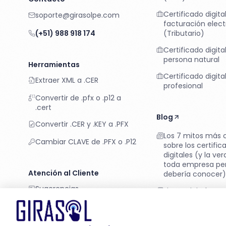
Certificado digita
soporte@girasolpe.com
facturación elect
(+51) 988 918 174
(Tributario)
Certificado digita
persona natural
Herramientas
Certificado digita
Extraer XML a .CER
profesional
Convertir de .pfx o .p12 a
.cert
Blog
Convertir .CER y .KEY a .PFX
Los 7 mitos más
Cambiar CLAVE de .PFX o .P12
sobre los certific
digitales (y la ve
toda empresa pe
Atención al Cliente
debería conocer
Sugerencias
Firma Digital en P
las cifras que co
Libro de Reclamaciones
despegue
Derechos Arco