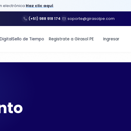
ón electrónica
Haz clic aquí
.
(+51) 988 918 174
soporte@girasolpe.com
Digital
Sello de Tiempo
Registrate a Girasol PE
Ingresar
nto