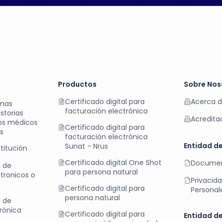
Productos
Sobre Nos
Certificado digital para
Acerca d
rmas
facturación electrónica
storias
Acredita
sos médicos
Certificado digital para
s
facturación electrónica
Entidad de
Sunat - Nrus
titución
Certificado digital One Shot
Documen
l de
para persona natural
tronicos o
Privacid
)
Certificado digital para
Personal
persona natural
l de
rónica
Certificado digital para
Entidad de