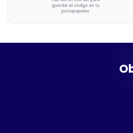
guardar el código en tu
portapapeles.
Ob