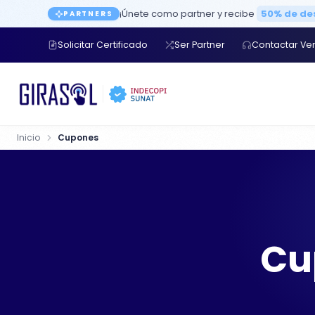
¡Únete como partner y recibe
50% de d
PARTNERS
Solicitar Certificado
Ser Partner
Contactar Ve
Inicio
Cupones
Cu