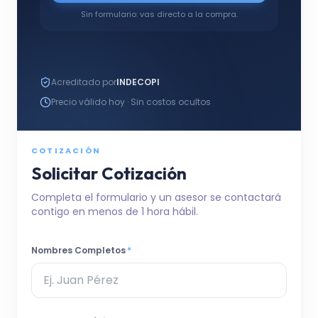
Sin formulario: vas directo a la compra.
Acreditado por
INDECOPI
Precio válido hoy · Sin costos ocultos
COTIZACIÓN
Solicitar Cotización
Completa el formulario y un asesor se contactará
contigo en menos de 1 hora hábil.
Nombres Completos
*