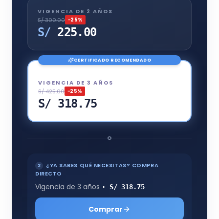
VIGENCIA DE 2 AÑOS
S/ 300.00
−
25
%
S/
225.00
CERTIFICADO RECOMENDADO
VIGENCIA DE 3 AÑOS
S/ 425.00
−
25
%
S/ 318.75
O
¿YA SABES QUÉ NECESITAS? COMPRA
2
DIRECTO
Vigencia de 3 años
·
S/ 318.75
Comprar