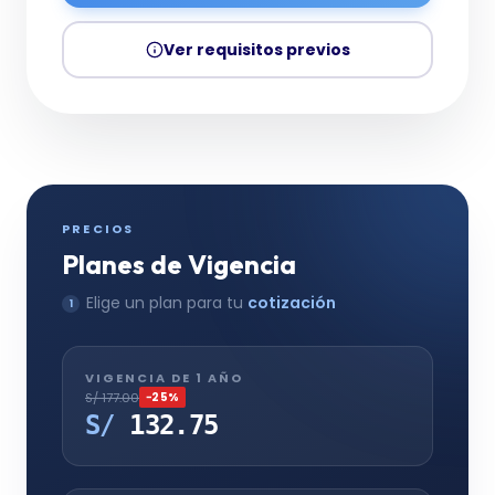
Ver requisitos previos
PRECIOS
Planes de Vigencia
Elige un plan para tu
cotización
1
VIGENCIA DE 1 AÑO
S/ 177.00
−
25
%
S/
132.75