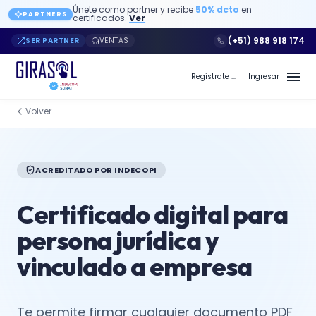
Únete como partner y recibe
50% dcto
en
PARTNERS
certificados.
Ver
(+51) 988 918 174
SER PARTNER
VENTAS
Registrate a Girasol PE
Ingresar
Volver
ACREDITADO POR INDECOPI
Certificado digital para
persona jurídica y
vinculado a empresa
Te permite firmar cualquier documento PDF