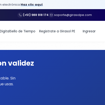
ón electrónica
Haz clic aquí
.
(+51) 988 918 174
soporte@girasolpe.com
Digital
Sello de Tiempo
Registrate a Girasol PE
Ingresar
n validez
able. Sin
ue usas.