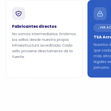
Fabricantes directos
VER A
No somos intermediarios. Emitimos
TSA Acr
los sellos desde nuestra propia
Nuestra a
infraestructura acreditada. Cada
que cada 
sello proviene directamente de la
más altos
fuente.
legales e
peruano.