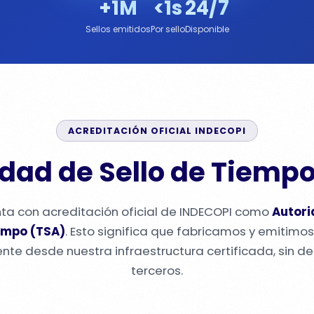
+1M
<1s
24/7
Sellos emitidos
Por sello
Disponible
ACREDITACIÓN OFICIAL INDECOPI
dad de Sello de Tiempo
nta con acreditación oficial de INDECOPI como
Autori
empo (TSA)
. Esto significa que fabricamos y emitimos
nte desde nuestra infraestructura certificada, sin d
terceros.