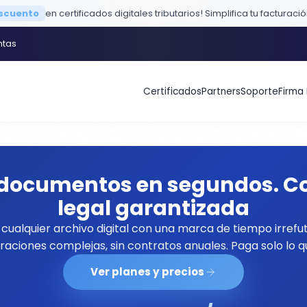
escuento
en certificados digitales tributarios!
Simplifica tu facturaci
ntas
Certificados
Partners
Soporte
Firma 
s documentos en segundos. Co
legal garantizada
cualquier archivo digital con una marca de tiempo irrefut
raciones complejas, sin contratos anuales. Paga solo lo q
Ver planes y precios