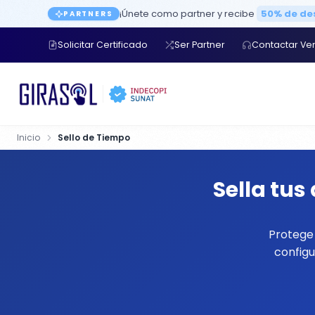
¡Únete como partner y recibe
50% de d
PARTNERS
Solicitar Certificado
Ser Partner
Contactar Ve
Inicio
Sello de Tiempo
Sella tu
Protege 
configu