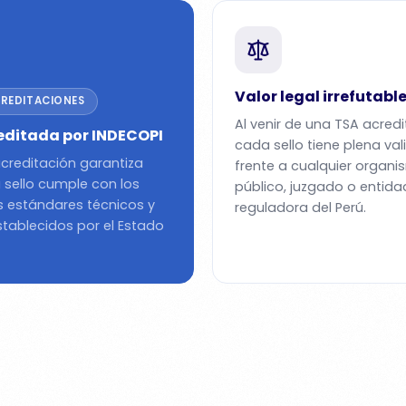
Valor legal irrefutabl
CREDITACIONES
Al venir de una TSA acred
editada por INDECOPI
cada sello tiene plena val
creditación garantiza
frente a cualquier organ
sello cumple con los
público, juzgado o entida
 estándares técnicos y
reguladora del Perú.
stablecidos por el Estado