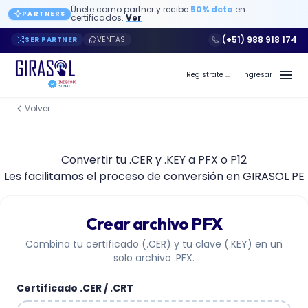
Únete como partner y recibe
50% dcto
en
PARTNERS
certificados.
Ver
(+51) 988 918 174
SER PARTNER
VENTAS
Registrate a Girasol PE
Ingresar
Volver
Convertir tu .CER y .KEY a PFX o P12
Les facilitamos el proceso de conversión en GIRASOL PE
Crear archivo PFX
Combina tu certificado (.CER) y tu clave (.KEY) en un
solo archivo .PFX.
Certificado .CER / .CRT