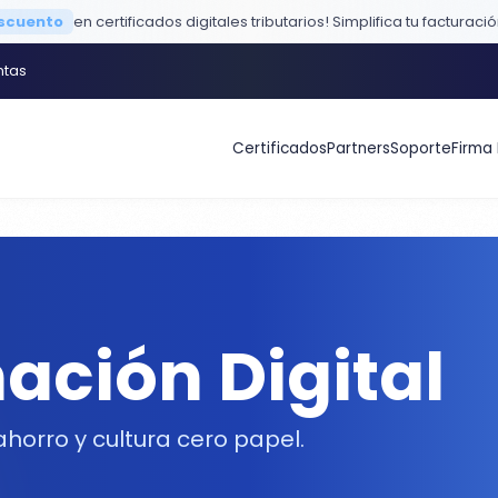
escuento
en certificados digitales tributarios!
Simplifica tu facturaci
ntas
Certificados
Partners
Soporte
Firma 
ación Digital
horro y cultura cero papel.