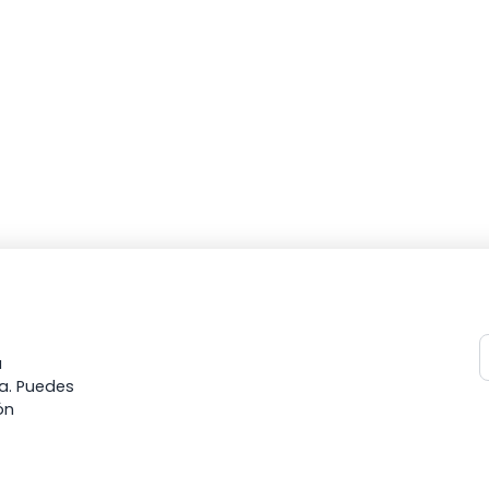
a
ia. Puedes
ón