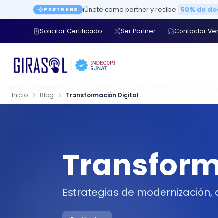
¡Únete como partner y recibe
50% de d
PARTNERS
Solicitar Certificado
Ser Partner
Contactar Ve
Inicio
Blog
Transformación Digital
Transform
Estrategias de modernización, a