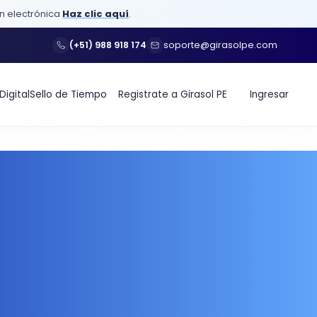
ón electrónica
Haz clic aquí
.
(+51) 988 918 174
soporte@girasolpe.com
Digital
Sello de Tiempo
Registrate a Girasol PE
Ingresar