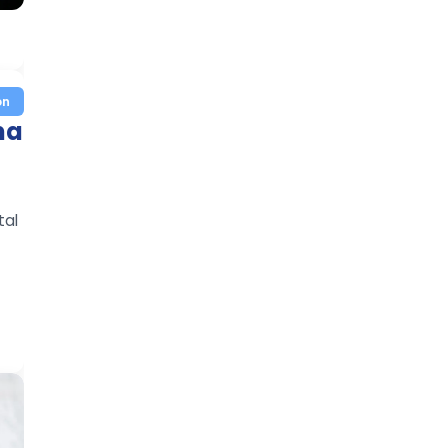
on
ma
tal