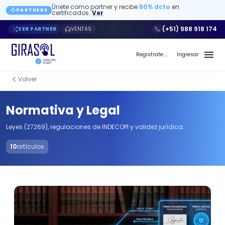
Únete como partner y recibe
50% dcto
en
PARTNERS
certificados.
Ver
(+51) 988 918 174
SER PARTNER
VENTAS
Registrate a Girasol PE
Ingresar
Volver
Normativa y Legal
Leyes (27269), regulaciones de INDECOPI y validez jurídica.
10
artículos