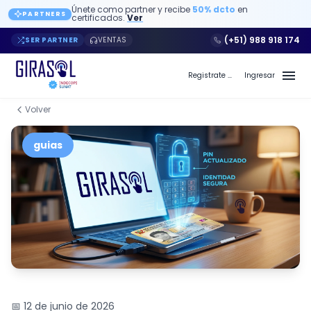
Únete como partner y recibe
50% dcto
en
PARTNERS
certificados.
Ver
(+51) 988 918 174
SER PARTNER
VENTAS
Registrate a Girasol PE
Ingresar
Volver
guias
📅 12 de junio de 2026