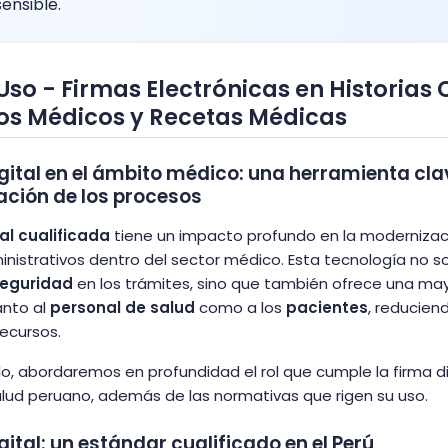
ensible.
so - Firmas Electrónicas en Historias C
s Médicos y Recetas Médicas
igital en el ámbito médico: una herramienta cla
ción de los procesos
tal cualificada
tiene un impacto profundo en la modernizac
nistrativos dentro del sector médico. Esta tecnología no so
eguridad
en los trámites, sino que también ofrece una ma
nto al
personal de salud
como a los
pacientes
, reducien
ecursos.
lo, abordaremos en profundidad el rol que cumple la firma di
lud peruano, además de las normativas que rigen su uso.
gital: un estándar cualificado en el Perú