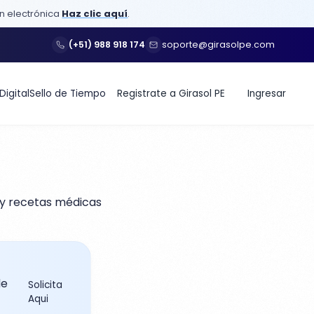
ón electrónica
Haz clic aquí
.
(+51) 988 918 174
soporte@girasolpe.com
Digital
Sello de Tiempo
Registrate a Girasol PE
Ingresar
s y recetas médicas
de
Solicita
Aqui