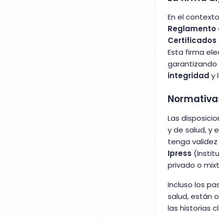
En el contexto
Reglamento d
Certificados 
Esta firma ele
garantizando 
integridad
y 
Normativas 
Las disposici
y de salud, y 
tenga validez 
Ipress
(Instit
privado o mixt
Incluso los p
salud, están o
las historias c