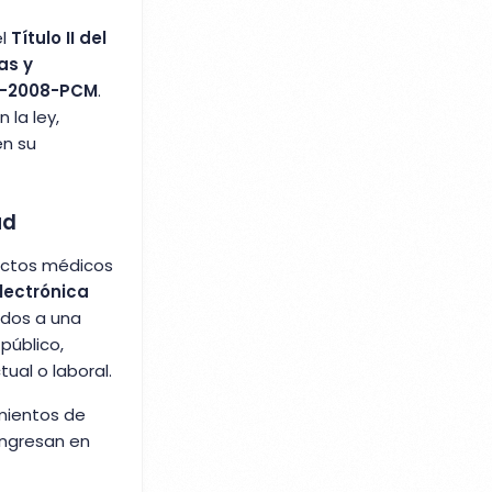
el
Título II del
as y
2-2008-PCM
.
 la ley,
én su
ud
 actos médicos
electrónica
lados a una
público,
tual o laboral.
imientos de
 ingresan en