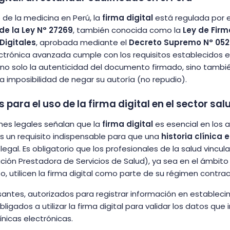
 de la medicina en Perú, la
firma digital
está regulada por 
e la Ley N° 27269
, también conocida como la
Ley de Firm
Digitales
, aprobada mediante el
Decreto Supremo N° 05
ctrónica avanzada cumple con los requisitos establecidos en
no solo la autenticidad del documento firmado, sino tambi
la imposibilidad de negar su autoría (no repudio).
para el uso de la firma digital en el sector sal
ones legales señalan que la
firma digital
es esencial en los
es un requisito indispensable para que una
historia clínica 
legal. Es obligatorio que los profesionales de la salud vincu
ución Prestadora de Servicios de Salud), ya sea en el ámbito 
o, utilicen la firma digital como parte de su régimen contrac
asantes, autorizados para registrar información en establec
bligados a utilizar la firma digital para validar los datos que
línicas electrónicas.