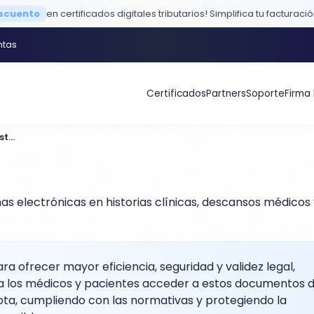
escuento
en certificados digitales tributarios!
Simplifica tu facturaci
ntas
Certificados
Partners
Soporte
Firma 
Caso de uso - Firmas electrónicas en historias clínicas, descansos médicos y recetas médicas
as electrónicas en historias clínicas, descansos médico
para ofrecer mayor eficiencia, seguridad y validez legal,
a los médicos y pacientes acceder a estos documentos 
a, cumpliendo con las normativas y protegiendo la