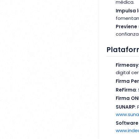
médica.
Impulsa 
fomentand
Previene
confianza
Platafor
Firmeasy
digital cer
Firma Pe
ReFirma
:
Firma ON
SUNARP
:
www.suna
Software
www.inde