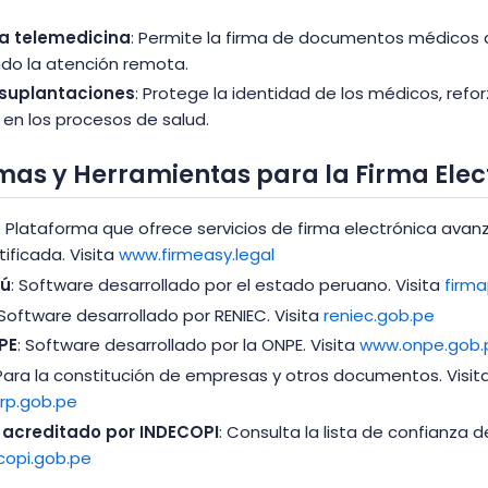
la telemedicina
: Permite la firma de documentos médicos a
o la atención remota.
 suplantaciones
: Protege la identidad de los médicos, refo
 en los procesos de salud.
mas y Herramientas para la Firma Elec
: Plataforma que ofrece servicios de firma electrónica avan
tificada. Visita
www.firmeasy.legal
rú
: Software desarrollado por el estado peruano. Visita
firm
 Software desarrollado por RENIEC. Visita
reniec.gob.pe
PE
: Software desarrollado por la ONPE. Visita
www.onpe.gob.
 Para la constitución de empresas y otros documentos. Visit
rp.gob.pe
 acreditado por INDECOPI
: Consulta la lista de confianza 
copi.gob.pe