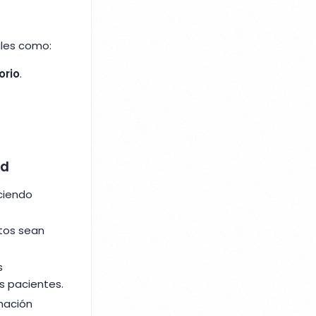
ales como:
orio
.
ud
ciendo
tos sean
s
s pacientes.
rmación