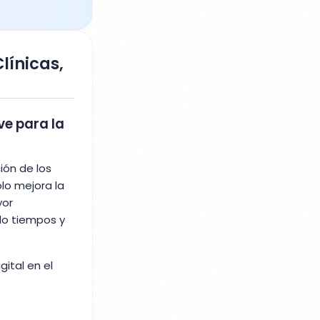
línicas,
ve para la
ión de los
lo mejora la
yor
do tiempos y
gital en el