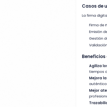
Casos de us
La firma digi
Firma de
Emisión d
Gestión 
Validació
Beneficios 
Agiliza l
tiempos d
Mejora la
auténticos
Mejor ate
profesion
Trazabil