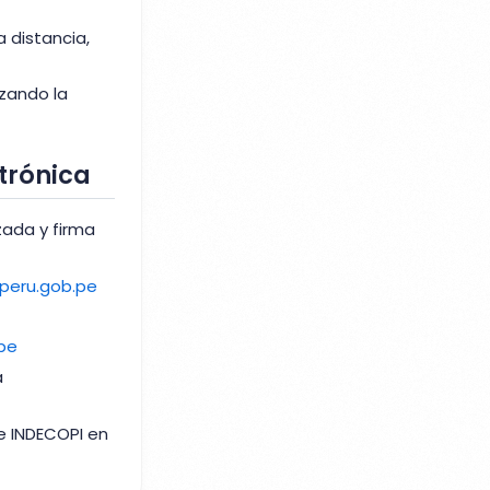
 distancia,
rzando la
trónica
zada y firma
aperu.gob.pe
pe
a
de INDECOPI en