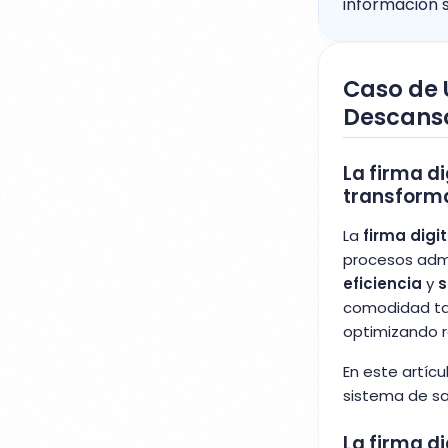
información s
Caso de U
Descanso
La firma d
transforma
La
firma digi
procesos admi
eficiencia
y
s
comodidad ta
optimizando r
En este artícu
sistema de sa
La firma di