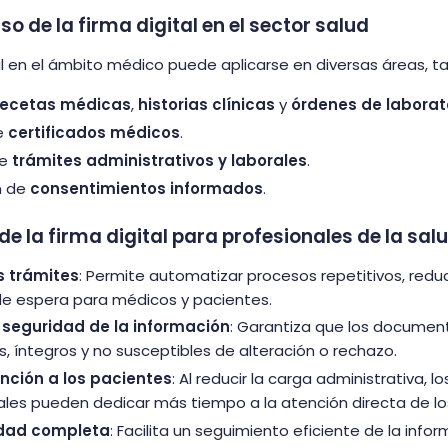
o de la firma digital en el sector salud
tal en el ámbito médico puede aplicarse en diversas áreas, t
recetas médicas
,
historias clínicas
y
órdenes de laborat
e
certificados médicos
.
de
trámites administrativos y laborales
.
n de
consentimientos informados
.
de la firma digital para profesionales de la sal
os trámites
: Permite automatizar procesos repetitivos, redu
e espera para médicos y pacientes.
 seguridad de la información
: Garantiza que los documen
, íntegros y no susceptibles de alteración o rechazo.
nción a los pacientes
: Al reducir la carga administrativa, lo
ales pueden dedicar más tiempo a la atención directa de lo
idad completa
: Facilita un seguimiento eficiente de la info