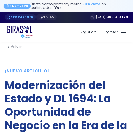
Únete como partner y recibe
50% dcto
en
PARTNERS
certificados.
Ver
(+51) 988 918 174
SER PARTNER
VENTAS
Registrate a Girasol PE
Ingresar
Volver
Blog de Girasol PE - Página 6
¡NUEVO ARTÍCULO!
Modernización del
Estado y DL 1694: La
Oportunidad de
Negocio en la Era de la